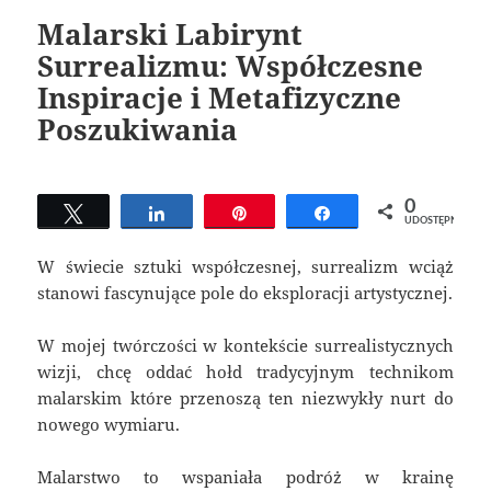
Malarski Labirynt
Surrealizmu: Współczesne
Inspiracje i Metafizyczne
Poszukiwania
0
Tweetuj
Udostępnij
Przypnij
Udostępnij
UDOSTĘPNIEŃ
W świecie sztuki współczesnej, surrealizm wciąż
stanowi fascynujące pole do eksploracji artystycznej.
W mojej twórczości w kontekście surrealistycznych
wizji, chcę oddać hołd tradycyjnym technikom
malarskim które przenoszą ten niezwykły nurt do
nowego wymiaru.
Malarstwo to wspaniała podróż w krainę