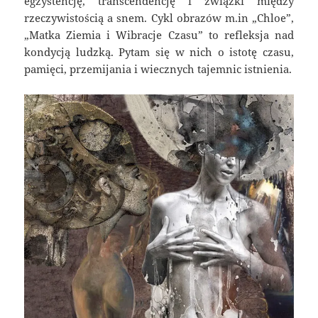
egzystencję, transcendencję i związki między
rzeczywistością a snem. Cykl obrazów m.in „Chloe”,
„Matka Ziemia i Wibracje Czasu” to refleksja nad
kondycją ludzką. Pytam się w nich o istotę czasu,
pamięci, przemijania i wiecznych tajemnic istnienia.