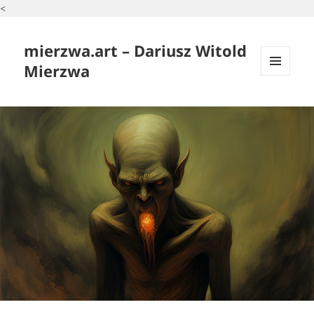
<
mierzwa.art – Dariusz Witold
Mierzwa
MENU
I
WIDGETY