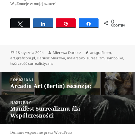
W „Emocje w mojej sztuce"
0
Tweetuj
Udostępnij
Przypnij
Udostępnij
UDOSTĘPNIEŃ
Data
Autor
Tagi
18 stycznia 2024
Mierzwa Dariusz
art.graficom
,
publikacji
art.graficom.pl
,
Dariusz Mierzwa
,
malarstwo
,
surrealizm
,
symbolika
,
twórczość surrealistyczna
Nawigacja
POPRZEDNI
wpisu
Arcadia Art (Berlin) recenzja;
Poprzedni
wpis:
NASTĘPNY
Manifest Surrealizmu dla
Następny
Współczesności:
wpis:
Dumnie wspierane przez WordPress