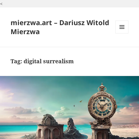
<
mierzwa.art – Dariusz Witold
Mierzwa
MENU
I
WIDGETY
Tag:
digital surrealism