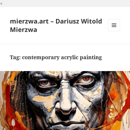
<
mierzwa.art – Dariusz Witold
Mierzwa
MENU
I
WIDGETY
Tag:
contemporary acrylic painting