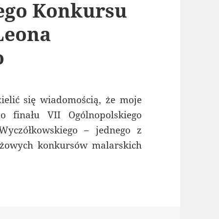
iego Konkursu
Leona
o
elić się wiadomością, że moje
o finału VII Ogólnopolskiego
Wyczółkowskiego – jednego z
tiżowych konkursów malarskich
em się do finału VII Ogólnopolskiego Konkursu 