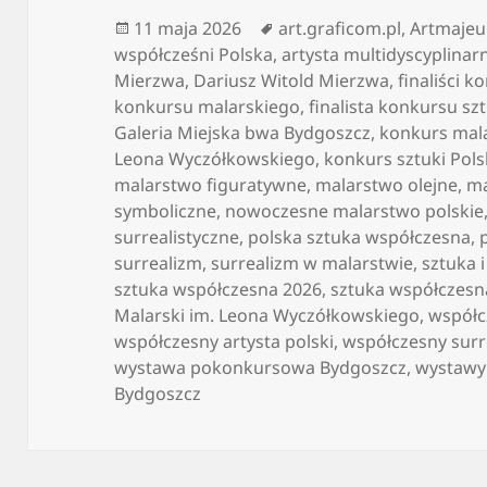
Data
Tagi
11 maja 2026
art.graficom.pl
,
Artmajeu
publikacji
współcześni Polska
,
artysta multidyscyplinar
Mierzwa
,
Dariusz Witold Mierzwa
,
finaliści 
konkursu malarskiego
,
finalista konkursu sz
Galeria Miejska bwa Bydgoszcz
,
konkurs mal
Leona Wyczółkowskiego
,
konkurs sztuki Pol
malarstwo figuratywne
,
malarstwo olejne
,
ma
symboliczne
,
nowoczesne malarstwo polskie
surrealistyczne
,
polska sztuka współczesna
,
surrealizm
,
surrealizm w malarstwie
,
sztuka 
sztuka współczesna 2026
,
sztuka współczesn
Malarski im. Leona Wyczółkowskiego
,
współc
współczesny artysta polski
,
współczesny surr
wystawa pokonkursowa Bydgoszcz
,
wystawy 
Bydgoszcz