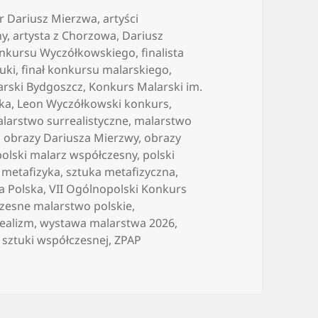
r Dariusz Mierzwa
,
artyści
ny
,
artysta z Chorzowa
,
Dariusz
konkursu Wyczółkowskiego
,
finalista
tuki
,
finał konkursu malarskiego
,
arski Bydgoszcz
,
Konkurs Malarski im.
ska
,
Leon Wyczółkowski konkurs
,
larstwo surrealistyczne
,
malarstwo
,
obrazy Dariusza Mierzwy
,
obrazy
polski malarz współczesny
,
polski
i metafizyka
,
sztuka metafizyczna
,
a Polska
,
VII Ogólnopolski Konkurs
zesne malarstwo polskie
,
ealizm
,
wystawa malarstwa 2026
,
sztuki współczesnej
,
ZPAP